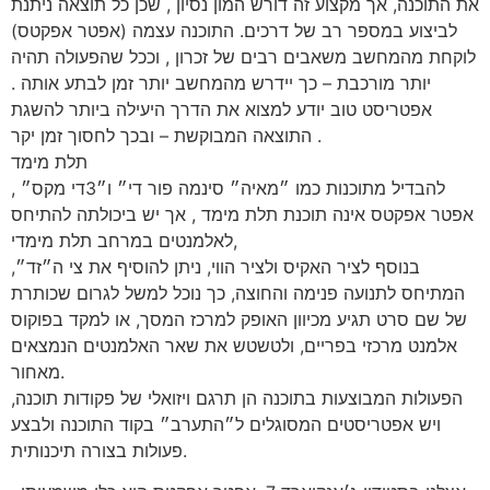
את התוכנה, אך מקצוע זה דורש המון נסיון , שכן כל תוצאה ניתנת
לביצוע במספר רב של דרכים. התוכנה עצמה (אפטר אפקטס)
לוקחת מהמחשב משאבים רבים של זכרון , וככל שהפעולה תהיה
יותר מורכבת – כך יידרש מהמחשב יותר זמן לבתע אותה .
אפטריסט טוב יודע למצוא את הדרך היעילה ביותר להשגת
התוצאה המבוקשת – ובכך לחסוך זמן יקר .
תלת מימד
להבדיל מתוכנות כמו ״מאיה״ סינמה פור די״ ו״3די מקס״ ,
אפטר אפקטס אינה תוכנת תלת מימד , אך יש ביכולתה להתיחס
לאלמנטים במרחב תלת מימדי,
בנוסף לציר האקיס ולציר הווי, ניתן להוסיף את צי ה״זד״,
המתיחס לתנועה פנימה והחוצה, כך נוכל למשל לגרום שכותרת
של שם סרט תגיע מכיוון האופק למרכז המסך, או למקד בפוקוס
אלמנט מרכזי בפריים, ולטשטש את שאר האלמנטים הנמצאים
מאחור.
הפעולות המבוצעות בתוכנה הן תרגם ויזואלי של פקודות תוכנה,
ויש אפטריסטים המסוגלים ל״התערב״ בקוד התוכנה ולבצע
פעולות בצורה תיכנותית.