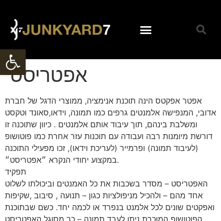
Open toolbar
| קליפים מצולמים |
| קולנוע וטלויזיה |
| בינה מלאכותית |
| סרטי תדמית |
| קליפ מילים |
| אנימציה |
| צור קשר |
|עיצוב|
| בלוג |
אפטריסט
אפטר אפקטס הינה תוכנת אנימציה, ממוצרי הדגל של חברת
אדובי, המנפישה אלמנטים גרפים כמו תמונה, וידאו,סאונד וטקסט
ומשלבת בינהם, תוך עיבוד אותם אלמנטים . כיוון שתוכנה זו
דורשת מיומנות רבה ועבודה עם תוכנות עזר אחרת כמו פוטושופ
(לעיבוד תמונה) ופרמייר (לעריכת וידאו), זכו מפעילי התוכנה
במקצוע יחודי הנקרא ״אפטריסט״.
תפקיד
האפטריסט – מסדר בשכבות את כל האמנטים וביכולתו לשלוט
אחד מהם – ולהכיל מניפולציות כגון – תנועה , סיבוב ,שקיפות
ואפקטים שונים לכל אלמנט בנפרד או לכמה יחד. כשם שבתוכנת
הפוטושופ המוכרת ניתן לעבד תמונה – כך מסוגל האפטריסט