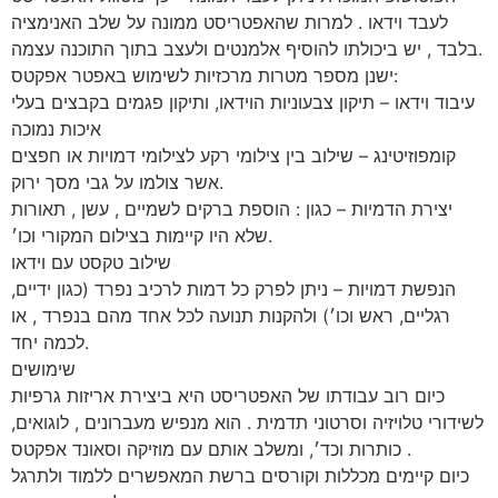
לעבד וידאו . למרות שהאפטריסט ממונה על שלב האנימציה
בלבד , יש ביכולתו להוסיף אלמנטים ולעצב בתוך התוכנה עצמה.
ישנן מספר מטרות מרכזיות לשימוש באפטר אפקטס:
עיבוד וידאו – תיקון צבעוניות הוידאו, ותיקון פגמים בקבצים בעלי
איכות נמוכה
קומפוזיטינג – שילוב בין צילומי רקע לצילומי דמויות או חפצים
אשר צולמו על גבי מסך ירוק.
יצירת הדמיות – כגון : הוספת ברקים לשמיים , עשן , תאורות
שלא היו קיימות בצילום המקורי וכו׳.
שילוב טקסט עם וידאו
הנפשת דמויות – ניתן לפרק כל דמות לרכיב נפרד (כגון ידיים,
רגליים, ראש וכו׳) ולהקנות תנועה לכל אחד מהם בנפרד , או
לכמה יחד.
שימושים
כיום רוב עבודתו של האפטריסט היא ביצירת אריזות גרפיות
לשידורי טלויזיה וסרטוני תדמית . הוא מנפיש מעברונים , לוגואים,
כותרות וכד׳, ומשלב אותם עם מוזיקה וסאונד אפקטס .
כיום קיימים מכללות וקורסים ברשת המאפשרים ללמוד ולתרגל