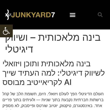
Open toolbar
| קליפים מצולמים |
| קולנוע וטלויזיה |
| בינה מלאכותית |
| סרטי תדמית |
| קליפ מילים |
| אנימציה |
| צור קשר |
|עיצוב|
| בלוג |
בינה מלאכותית – ושיווק
דיגיטלי
בינה מלאכותית ותוכן ויזואלי
לשיווק דיגיטלי: למה העתיד שייך
לקריאייטיב מבוסס AI
העולם הדיגיטלי הפך לעולם ויזואלי. היום, תשומת הלב של קהל
ברשתות חברתיות נקבעת בתוך שניות — ולעיתים בתוך פריים
אחד. באינסטגרם, טיקטוק, יוטיוב שורטס ופייסבוק, לא מספיק