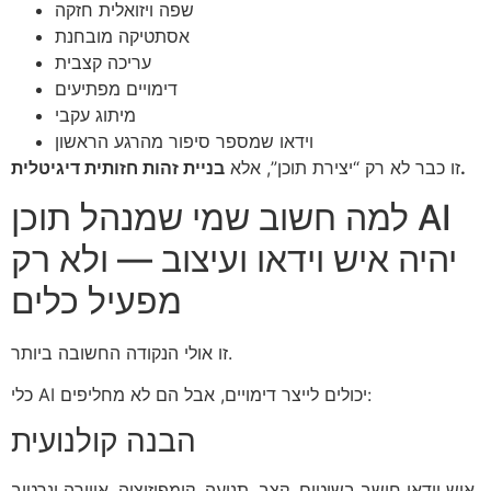
שפה ויזואלית חזקה
אסתטיקה מובחנת
עריכה קצבית
דימויים מפתיעים
מיתוג עקבי
וידאו שמספר סיפור מהרגע הראשון
בניית זהות חזותית דיגיטלית.
זו כבר לא רק “יצירת תוכן”, אלא
למה חשוב שמי שמנהל תוכן AI
יהיה איש וידאו ועיצוב — ולא רק
מפעיל כלים
זו אולי הנקודה החשובה ביותר.
כלי AI יכולים לייצר דימויים, אבל הם לא מחליפים:
הבנה קולנועית
איש וידאו חושב בשוטים, קצב, תנועה, קומפוזיציה, אווירה ונרטיב.